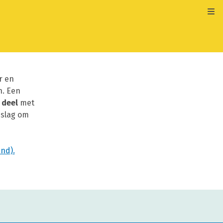
Kli
r en
n. Een
 deel
met
 slag om
nd).