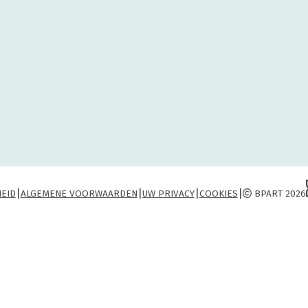
|
|
|
|
HEID
ALGEMENE VOORWAARDEN
UW PRIVACY
COOKIES
BPART 2026