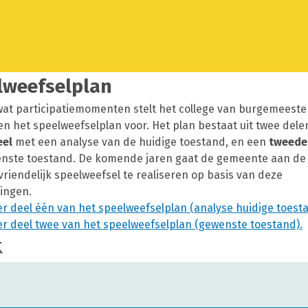
lweefselplan
wat participatiemomenten stelt het college van burgemeeste
n het speelweefselplan voor. Het plan bestaat uit twee dele
eel
met een analyse van de huidige toestand, en een
tweede
nste toestand. De komende jaren gaat de gemeente aan de
riendelijk speelweefsel te realiseren op basis van deze
ingen.
er deel één van het speelweefselplan (analyse huidige toesta
er deel twee van het speelweefselplan (gewenste toestand).
 op facebook
Deel op X