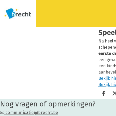
Spee
Na heel 
schepene
eerste d
een gewe
een kindv
aanbevel
Bekijk hi
Bekijk hi
Deel
Nog vragen of opmerkingen?
communicatie@brecht.be