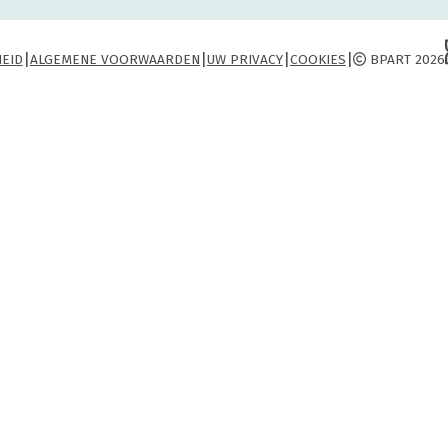
|
|
|
|
HEID
ALGEMENE VOORWAARDEN
UW PRIVACY
COOKIES
BPART 2026