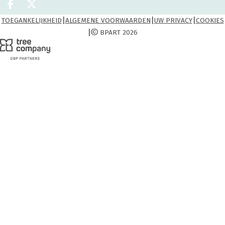
Deel op facebook
Deel op X
|
|
|
TOEGANKELIJKHEID
ALGEMENE VOORWAARDEN
UW PRIVACY
COOKIES
|
BPART 2026