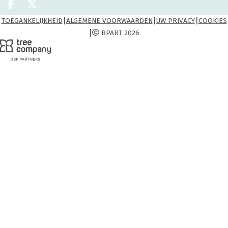
Deel op facebook
Deel op X
|
|
|
TOEGANKELIJKHEID
ALGEMENE VOORWAARDEN
UW PRIVACY
COOKIES
|
BPART 2026