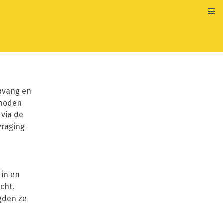
Kli
pvang en
 noden
via de
vraging
 in en
cht.
gden ze