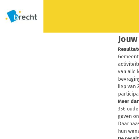
Jouw 
Resultat
Gemeente
activite
van alle
bevraging
liep van 
participa
Meer dan
356 ouder
gaven ons
Daarnaas
hun wens
De resul