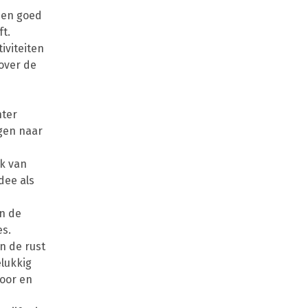
een goed
t.
iviteiten
over de
hter
ngen naar
k van
dee als
in de
es.
n de rust
elukkig
voor en