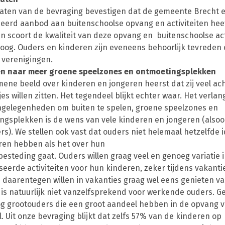
taten van de bevraging bevestigen dat de gemeente Brecht 
ieerd aanbod aan buitenschoolse opvang en activiteiten heef
n scoort de kwaliteit van deze opvang en buitenschoolse act
hoog. Ouders en kinderen zijn eveneens behoorlijk tevreden 
 verenigingen.
n naar meer groene speelzones en ontmoetingsplekken
mene beeld over kinderen en jongeren heerst dat zij veel ac
s willen zitten. Het tegendeel blijkt echter waar. Het verla
gelegenheden om buiten te spelen, groene speelzones en
ngsplekken is de wens van vele kinderen en jongeren (alsoo
s). We stellen ook vast dat ouders niet helemaal hetzelfde i
ren hebben als het over hun
sbesteding gaat. Ouders willen graag veel en genoeg variatie 
eerde activiteiten voor hun kinderen, zeker tijdens vakanti
 daarentegen willen in vakanties graag wel eens genieten va
t is natuurlijk niet vanzelfsprekend voor werkende ouders. G
nog grootouders die een groot aandeel hebben in de opvang 
. Uit onze bevraging blijkt dat zelfs 57% van de kinderen op