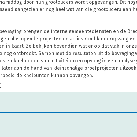
amiddag door hun grootouders wordt opgevangen. Dit hoge c
assend aangezien er nog heel wat van die grootouders aan h
bevraging brengen de interne gemeentediensten en de Bre
ngen alle lopende projecten en acties rond kinderopvang en
ten in kaart. Ze bekijken bovendien wat er op dat vlak in onze
 nog ontbreekt. Samen met de resultaten uit de bevraging 
es en knelpunten van activiteiten en opvang in een analyse
n later aan de hand van kleinschalige proefprojecten uitzoe
orbeeld de knelpunten kunnen opvangen.
 op facebook
Deel op X