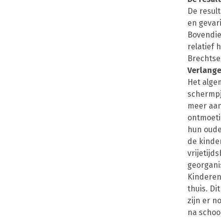
De resul
en gevar
Bovendie
relatief 
Brechtse
Verlange
Het alge
schermpje
meer aan
ontmoeti
hun ouder
de kinde
vrijetijd
georganis
Kinderen
thuis. Di
zijn er 
na school