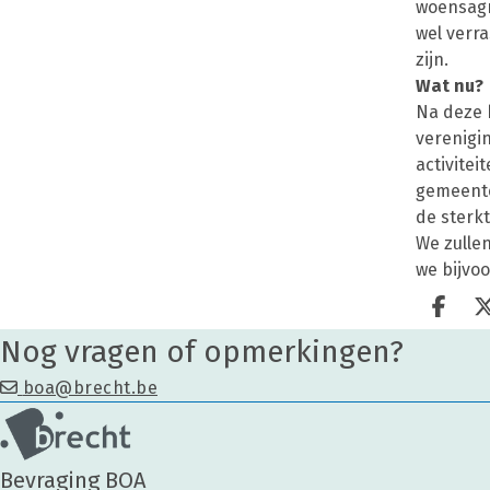
woensagn
wel verr
zijn.
Wat nu?
Na deze 
verenigi
activitei
gemeente
de sterkt
We zulle
we bijvo
Deel
Nog vragen of opmerkingen?
boa@brecht.be
Bevraging BOA