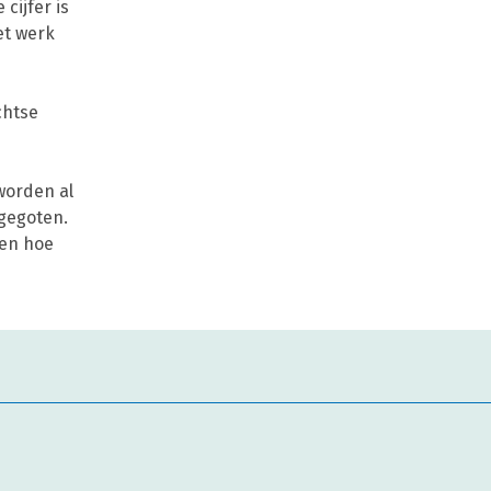
ijfer is
et werk
chtse
worden al
 gegoten.
ken hoe