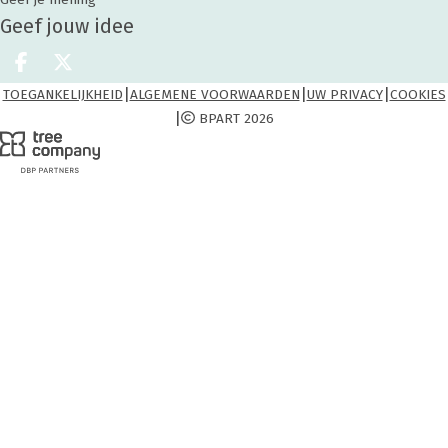
Geef jouw idee
Deel op facebook
Deel op X
|
|
|
TOEGANKELIJKHEID
ALGEMENE VOORWAARDEN
UW PRIVACY
COOKIES
|
BPART 2026