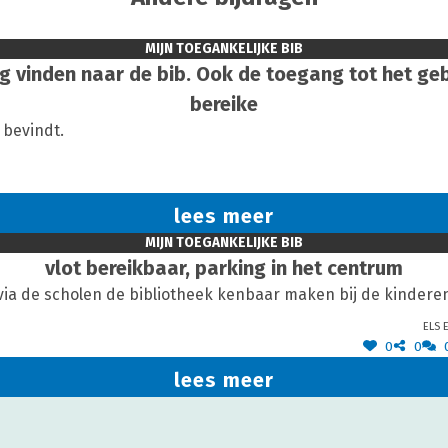
MIJN TOEGANKELIJKE BIB
g vinden naar de bib. Ook de toegang tot het ge
bereike
 bevindt.
lees meer
MIJN TOEGANKELIJKE BIB
vlot bereikbaar, parking in het centrum
via de scholen de bibliotheek kenbaar maken bij de kindere
Els E
0
0
lees meer