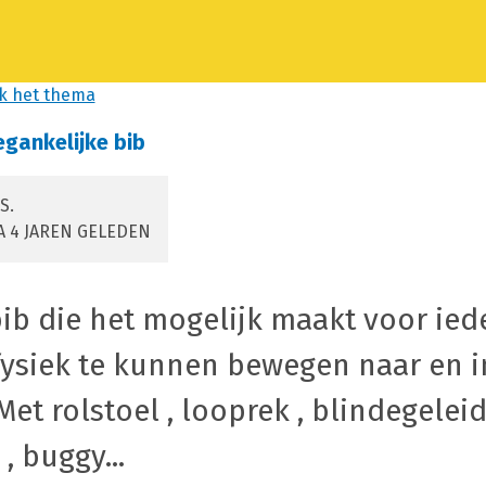
k het thema
egankelijke bib
S.
A 4 JAREN GELEDEN
ib die het mogelijk maakt voor ied
fysiek te kunnen bewegen naar en i
 Met rolstoel , looprek , blindegelei
, buggy...