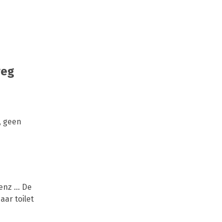
weg
, geen
nz ... De
ar toilet