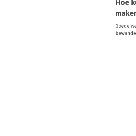
Hoe k
make
Goede we
bewandel