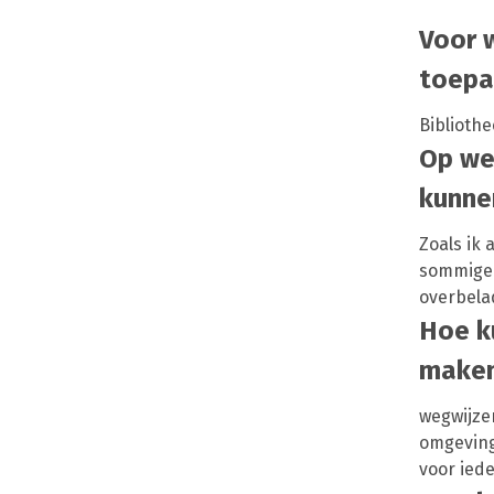
Voor w
toepa
Biblioth
Op we
kunnen
Zoals ik 
sommigen
overbela
Hoe k
make
wegwijzer
omgeving 
voor ieder