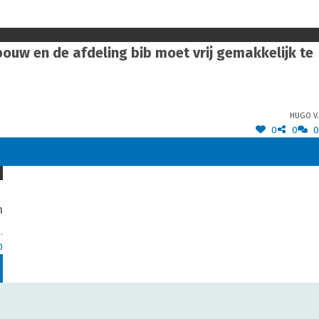
bouw en de afdeling bib moet vrij gemakkelijk te
Hugo V.
0
0
0
n
.
0