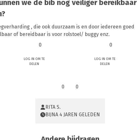
unnen we de bib nog veiliger bereikbaar
n?
gverharding , die ook duurzaam is en door iedereen goed
baar of bereidbaar is voor rolstoel/ buggy enz.
0
0
Log in om te
Log in om te
delen
delen
0
0
RITA S.
BIJNA 4 JAREN GELEDEN
Andere bijdragen