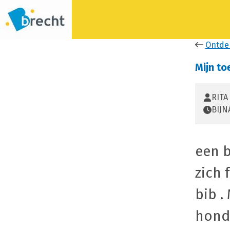
Ontde
Mijn to
RITA 
BIJN
een b
zich 
bib .
hond 