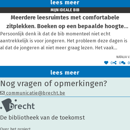
lees meer
MIJN IDEALE BIB
Meerdere leesruimtes met comfortabele
zitplekken. Boeken op een bepaalde hoogte
Persoonlijk denk ik dat de bib momenteel niet echt
zodat ze voor iedereen bereikbaar zijn en de
aantrekkelijk is voor jongeren. Het probleem deze dagen is
titels leesbaar zijn
al dat de jongeren al niet meer graag lezen. Het vaak
moeilijk is om een goed boek te vinden voor jongeren die
Natalia V.
niet graag lezen. Nu komen de jongeren naar de bib omdat
0
0
0
ze een boek moeten lezen voor school.
lees meer
Nog vragen of opmerkingen?
communicatie@brecht.be
De bibliotheek van de toekomst
Over het project