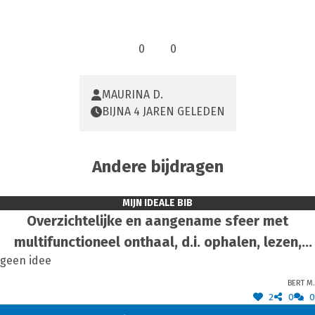
0
0
MAURINA D.
BIJNA 4 JAREN GELEDEN
Andere bijdragen
MIJN IDEALE BIB
Overzichtelijke en aangename sfeer met
multifunctioneel onthaal, d.i. ophalen, lezen,
geen idee
keuvelen, drinken met grote openingsuren en
Bert M.
aangename setting.
2
0
0