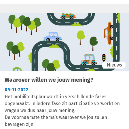
opmaak van het mobiliteitsplan, gevolgd door een
demo van de bevraging die start op 1 december 2022.
Nadien werd de groep in twee werkgroepen opgedeeld
die - onder leiding van het studiebureau dat ons
begeleidt - op een groot plan knelpunten kon
aanduiden en bespreken.
Nieuws
Waarover willen we jouw mening?
05-11-2022
Het mobiliteitsplan wordt in verschillende fases
opgemaakt. In iedere fase zit participatie verwerkt en
vragen we dus naar jouw mening.
De voornaamste thema’s waarover we jou zullen
bevragen zijn: