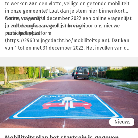
te werken aan een vlotte, veilige en gezonde mobiliteit
in onze gemeente? Laat dan je stem hier binnenkort
horen, vul vanaf 1 december 2022 een online vragenlijst
Online vragenlijst
in en bezorg waardevolle inbreng voor ons nieuwe
Je vult de online vragenlijst in via dit
mobiliteitsplan.
participatieplatform
(https://2960mijngedacht.be/mobiliteitsplan). Dat kan
van 1 tot en met 31 december 2022. Het invullen van de
vragenlijst duurt een kwartiertje. Je beantwoordt enkele
concrete vragen over je verplaatsingen, over
gevaarlijke punten in Brecht en over jouw ideeën om de
verkeersveiligheid en leefbaarheid in de gemeente te
verhogen.
Nieuws
Mobiliteitsplan het startsein is gegeven