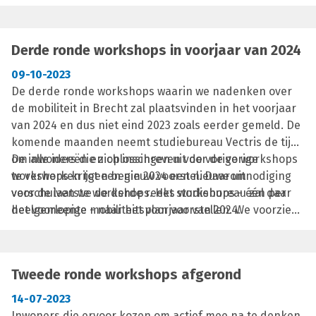
tijdens een inlooptentoonstelling.
Derde ronde workshops in voorjaar van 2024
09-10-2023
De derde ronde workshops waarin we nadenken over
de mobiliteit in Brecht zal plaatsvinden in het voorjaar
van 2024 en dus niet eind 2023 zoals eerder gemeld. De
komende maanden neemt studiebureau Vectris de tijd
om alle ideeën en oplossingen uit de vorige workshops
De inwoners die zich inschreven voor de vorige
te verwerken tot een nieuw voorstel. Daarom
workshops krijgen begin 2024 een nieuwe uitnodiging
verschuiven we de derde reeks workshops - één per
voor de laatste workshops. Het studiebureau zal daar
deelgemeente - naar het voorjaar van 2024.
het voorlopige mobiliteitsplan voorstellen. We voorzien
uiteraard voldoende tijd voor vragen en opmerkingen.
Na afloop van de laatste reeks workshops volgt later in
het voorjaar van 2024 nog een infomoment voor alle
Tweede ronde workshops afgerond
inwoners.
14-07-2023
Inwoners die ervoor kozen om actief mee na te denken