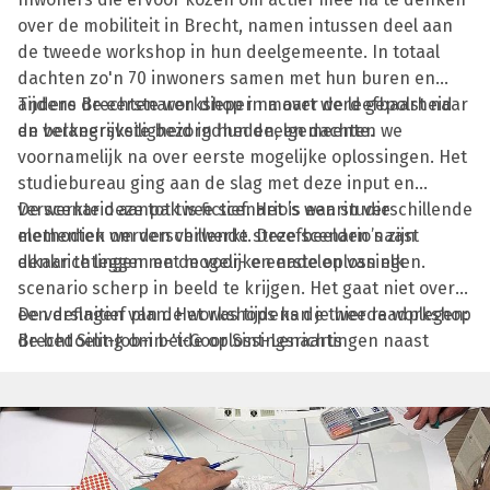
over de mobiliteit in Brecht, namen intussen deel aan
de tweede workshop in hun deelgemeente. In totaal
dachten zo'n 70 inwoners samen met hun buren en
andere Brechtenaren dieper na over de leefbaarheid
Tijdens de eerste workshop in maart werd gepolst naar
en verkeersveiligheid in hun deelgemeente.
de belangrijkste bezorgdheden, en dachten we
voornamelijk na over eerste mogelijke oplossingen. Het
studiebureau ging aan de slag met deze input en
verwerkte deze tot twee scenario’s waarin verschillende
De scenario aanpak is fictief. Het is een studie
elementen werden verwerkt. Deze scenario’s zijn
methodiek om verschillende streefbeelden naast
denkrichtingen met mogelijke eerste oplossingen.
elkaar te leggen en de voor- en nadelen van elk
scenario scherp in beeld te krijgen. Het gaat niet over
een definitief plan. Het was tijdens de tweede workshop
De verslagen van de workshops kan je hier raadplegen:
de bedoeling om beide oplossingsrichtingen naast
Brecht Sint-Job-in-'t-Goor Sint-Lenaarts
elkaar te leggen, en de voor- en nadelen hiervan te
bespreken. Daarnaast wilden we tijdens de tweede
workshop ook de bewoners breed bevragen naar hun
eigen mobiliteitsgedrag.