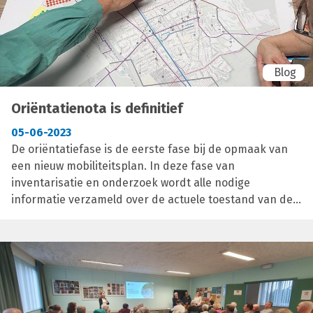
Blog
Oriëntatienota is definitief
05-06-2023
De oriëntatiefase is de eerste fase bij de opmaak van
een nieuw mobiliteitsplan. In deze fase van
inventarisatie en onderzoek wordt alle nodige
informatie verzameld over de actuele toestand van de
ruimtelijke structuren en de verkeersstructuren. De
visie van de betrokken actoren en de verbanden met
de relevante beleidsplannen en beleidsdocumenten
worden aangegeven. Deze fase resulteert in een
oriëntatienota die de stand van zaken weergeeft van
de mobiliteitsproblematiek en de gewenste