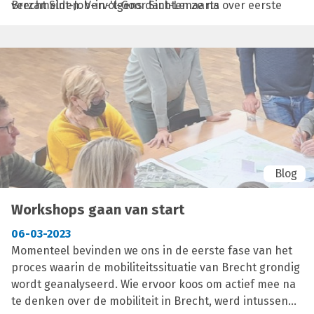
verzamelden. Vervolgens dachten ze na over eerste
Brecht Sint-Job-in-'t-Goor Sint-Lenaarts
mogelijke opossingen.
Blog
Workshops gaan van start
06-03-2023
Momenteel bevinden we ons in de eerste fase van het
proces waarin de mobiliteitssituatie van Brecht grondig
wordt geanalyseerd. Wie ervoor koos om actief mee na
te denken over de mobiliteit in Brecht, werd intussen