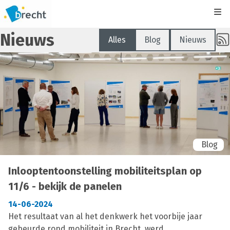
Kli
Nieuws
Alles
Blog
Nieuws
Blog
Inlooptentoonstelling mobiliteitsplan op
11/6 - bekijk de panelen
14-06-2024
Het resultaat van al het denkwerk het voorbije jaar
gebeurde rond mobiliteit in Brecht, werd