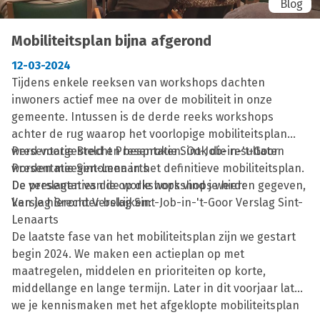
Blog
Mobiliteitsplan bijna afgerond
12-03-2024
Tijdens enkele reeksen van workshops dachten
inwoners actief mee na over de mobiliteit in onze
gemeente. Intussen is de derde reeks workshops
achter de rug waarop het voorlopige mobiliteitsplan
werd voorgesteld en besproken. Ook die resultaten
Presentatie Brecht Presentatie Sint-Job-in-'t-Goor
worden meegenomen in het definitieve mobiliteitsplan.
Presentatie Sint-Lenaarts
De presentaties die op die workshops werden gegeven,
De verslagen van de workshops vind je hier:
kan je hieronder bekijken:
Verslag Brecht Verslag Sint-Job-in-'t-Goor Verslag Sint-
Lenaarts
De laatste fase van het mobiliteitsplan zijn we gestart
begin 2024. We maken een actieplan op met
maatregelen, middelen en prioriteiten op korte,
middellange en lange termijn. Later in dit voorjaar laten
we je kennismaken met het afgeklopte mobiliteitsplan