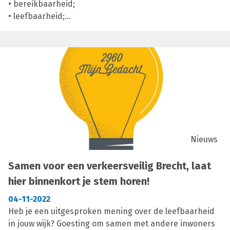
• bereikbaarheid;
• leefbaarheid;
• verkeersveiligheid;
• aandacht voor voetgangers en fietsers;
• duurzame mobiliteit;
• combi-mobiliteit (ofwel verschillende
vervoersmiddelen combineren om tot op je
bestemming te geraken).
Nieuws
Samen voor een verkeersveilig Brecht, laat
hier binnenkort je stem horen!
04-11-2022
Heb je een uitgesproken mening over de leefbaarheid
in jouw wijk? Goesting om samen met andere inwoners