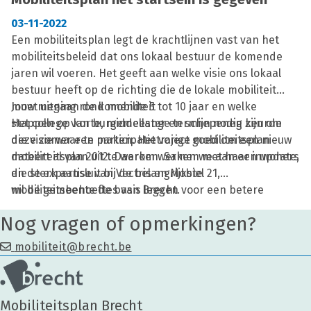
03-11-2022
Een mobiliteitsplan legt de krachtlijnen vast van het
mobiliteitsbeleid dat ons lokaal bestuur de komende
jaren wil voeren. Het geeft aan welke visie ons lokaal
bestuur heeft op de richting die de lokale mobiliteit
moet uitgaan de komende 5 tot 10 jaar en welke
Jouw mening rond mobiliteit
stappen op korte, middellange termijn nodig zijn om
Het college van burgemeester en schepenen keurde
die visie waar te maken. Het vorige mobiliteitsplan
deze zomer een participatietraject goed om een nieuw
dateert al van 2012. Daarom werken we aan een update,
mobiliteitsplan uit te werken. Samen met haar inwoners
die sterk aansluit bij de belangrijkste
en de expertise van Vectris en Mobiel 21,
mobiliteitsbehoeftes van Brecht.
wil de gemeente de basis leggen voor een betere
verkeersleefbaarheid, meer actieve mobiliteit en
Nog vragen of opmerkingen?
manieren zoeken om het gebruik van de auto te
doorbreken.
mobiliteit@brecht.be
Mobiliteitsplan Brecht