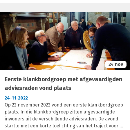
uitgenodigd op onze workshops. Tijdens die drie
workshops per deelgemeente (9 in totaal dus), denken
inwoners samen met hun buren en andere
Brechtenaren dieper na over de leefbaarheid en
verkeersveiligheid in hun deelgemeente. In de eerste
workshops in maart verzamelen we alle ideeën en
opmerkingen rond mobiliteit. In de tweede workshops
in mei worden mogelijke scenario’s en voorstellen
aangereikt. De derde en laatste workshops per
deelgemeente zullen plaatsvinden na de zomer.
24 nov
Eerste klankbordgroep met afgevaardigden
adviesraden vond plaats
24-11-2022
Op 22 november 2022 vond een eerste klankbordgroep
plaats. In die klankbordgroep zitten afgevaardigde
inwoners uit de verschillende adviesraden. De avond
startte met een korte toelichting van het traject voor de