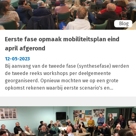
oplossingsrichtingen voor het mobiliteitsbeleid.
Deze oriëntatienota werd goedgekeurd in het college
van burgemeester en schepenen op 23 mei 2023.
Blog
Eerste fase opmaak mobiliteitsplan eind
april afgerond
12-05-2023
Bij aanvang van de tweede fase (synthesefase) werden
de tweede reeks workshops per deelgemeente
georganiseerd. Opnieuw mochten we op een grote
opkomst rekenen waarbij eerste scenario's en
voorstellen vanuit de oriëntatiefase werden voorgelegd.
Pro's en contra's per scenario werden afgewogen en
deze zullen dieper uitgewerkt worden door het
studiebureau. De laatste (beleids)fase zal na de zomer
van start gaan. Het beleidsplan met effectieve
voorstellen zal dan worden toegelicht aan de