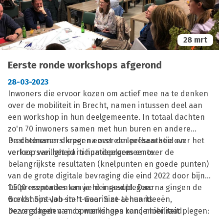
participanten van de laatste reeks workshops.
28 mrt
Eerste ronde workshops afgerond
28-03-2023
Inwoners die ervoor kozen om actief mee na te denken
over de mobiliteit in Brecht, namen intussen deel aan
een workshop in hun deelgemeente. In totaal dachten
zo'n 70 inwoners samen met hun buren en andere
Brechtenaren dieper na over de leefbaarheid en
De deelnemers kregen eerst een presentatie over het
verkeersveiligheid in hun deelgemeente.
verloop van het participatieproces en over de
belangrijkste resultaten (knelpunten en goede punten)
van de grote digitale bevraging die eind 2022 door bijna
1.500 respondenten werd ingevuld. Daarna gingen de
De presentaties kan je hier raadplegen:
workshops van start waarin ze al hun ideeën,
Brecht Sint-Job-in-'t-Goor Sint-Lenaarts
bezorgdheden en opmerkingen rond mobiliteit
De verslagen van de workshops kan je hier raadplegen: